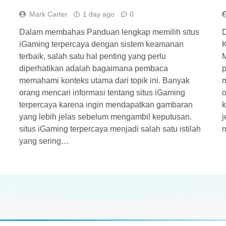
Mark Carter
1 day ago
0
Dalam membahas Panduan lengkap memilih situs
D
iGaming terpercaya dengan sistem keamanan
K
terbaik, salah satu hal penting yang perlu
M
diperhatikan adalah bagaimana pembaca
p
memahami konteks utama dari topik ini. Banyak
m
orang mencari informasi tentang situs iGaming
o
terpercaya karena ingin mendapatkan gambaran
k
yang lebih jelas sebelum mengambil keputusan.
j
situs iGaming terpercaya menjadi salah satu istilah
m
yang sering…