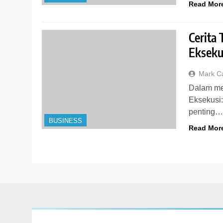
Read Mor
Cerita
Ekseku
Mark Ca
Dalam me
Eksekusi:
penting
BUSINESS
Read Mor