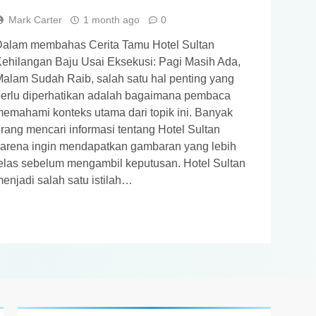
Mark Carter
1 month ago
0
alam membahas Cerita Tamu Hotel Sultan
ehilangan Baju Usai Eksekusi: Pagi Masih Ada,
alam Sudah Raib, salah satu hal penting yang
erlu diperhatikan adalah bagaimana pembaca
emahami konteks utama dari topik ini. Banyak
rang mencari informasi tentang Hotel Sultan
arena ingin mendapatkan gambaran yang lebih
elas sebelum mengambil keputusan. Hotel Sultan
enjadi salah satu istilah…