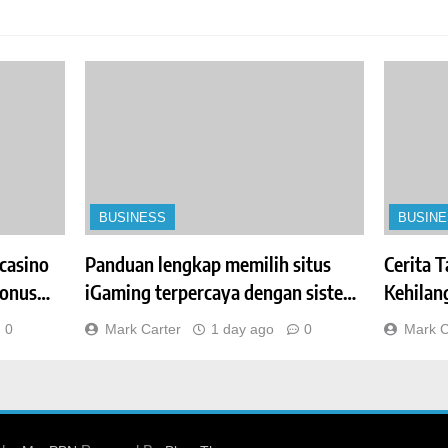
BUSINESS
BUSINE
casino
Panduan lengkap memilih situs
Cerita 
bonus
iGaming terpercaya dengan sistem
Kehilan
keamanan terbaik
Pagi Ma
0
Mark Carter
1 day ago
0
Mark C