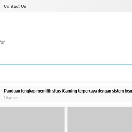
Contact Us
for
n lengkap memilih situs iGaming terpercaya dengan sistem keamanan te
go