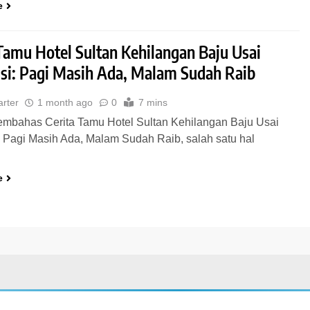
e
 Tamu Hotel Sultan Kehilangan Baju Usai
si: Pagi Masih Ada, Malam Sudah Raib
rter
1 month ago
0
7 mins
mbahas Cerita Tamu Hotel Sultan Kehilangan Baju Usai
 Pagi Masih Ada, Malam Sudah Raib, salah satu hal
…
e