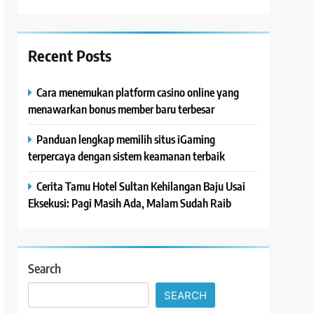
Recent Posts
Cara menemukan platform casino online yang
menawarkan bonus member baru terbesar
Panduan lengkap memilih situs iGaming
terpercaya dengan sistem keamanan terbaik
Cerita Tamu Hotel Sultan Kehilangan Baju Usai
Eksekusi: Pagi Masih Ada, Malam Sudah Raib
Search
SEARCH