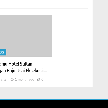
SS
Tamu Hotel Sultan
gan Baju Usai Eksekusi:
sih Ada, Malam Sudah Raib
arter
1 month ago
0